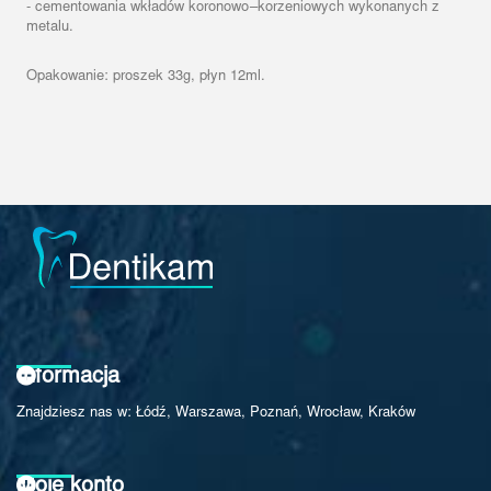
- cementowania wkładów koronowo–korzeniowych wykonanych z
metalu.
Opakowanie: proszek 33g, płyn 12ml.
Informacja
Znajdziesz nas w: Łódź, Warszawa, Poznań, Wrocław, Kraków
Moje konto