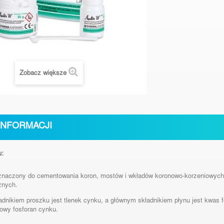
Zobacz większe
INFORMACJI
u:
znaczony do cementowania koron, mostów i wkładów koronowo-korzeniowych
znych.
dnikiem proszku jest tlenek cynku, a głównym składnikiem płynu jest kwas f
owy fosforan cynku.