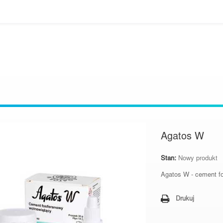
Agatos W
Stan:
Nowy produkt
Agatos W - c
ement f
Drukuj