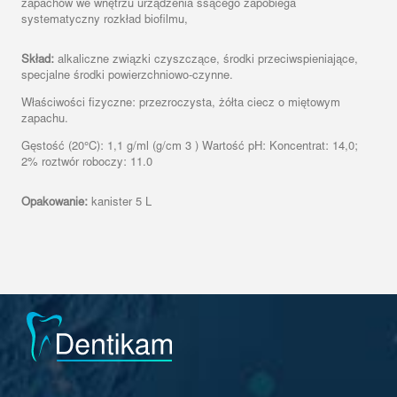
zapachów we wnętrzu urządzenia ssącego zapobiega
systematyczny rozkład biofilmu,
Skład:
alkaliczne związki czyszczące, środki przeciwspieniające,
specjalne środki powierzchniowo-czynne.
Właściwości fizyczne: przezroczysta, żółta ciecz o miętowym
zapachu.
Gęstość (20°C): 1,1 g/ml (g/cm 3 ) Wartość pH: Koncentrat: 14,0;
2% roztwór roboczy: 11.0
Opakowanie:
kanister 5 L