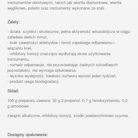
instrumentów obrotowych, takich jak wiertła diamentowe, wiertła
węglikowe, polerki oraz instrumenty wykonane ze stali.
Zalety:
- działa szybko i skutecznie, pełna aktywność wirusobójcza w ciągu
zaledwie dwóch minut,
- brak zawartości aldehydów i fenoli zapobiega odbarwieniu i
wiązaniu krwi,
- inhibitory korozji znacząco wydłużają okres użytkowania
instrumentu,
- roztwór odparowuje, nie pozostawiając żadnych szkodliwych
pozostałości, nie wymaga spłukiwania,
- wysoka wydajność; trwałość roztworu wynosi jeden tydzień,
- produkt ulega biodegradacji.
Skład:
100 g preparatu zawiera: 32 g 2-propanol, 0,7 g fenoksyetanolu, 0,2
g amoniowe
związki alkaliczne, inhibitory korozji, środki powierzchniowo czynne.
Dostępny opakowanie: