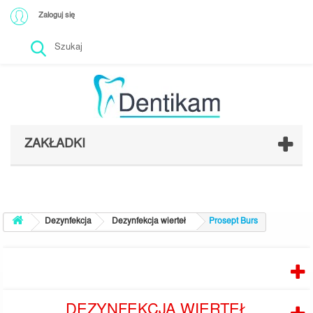
Zaloguj się
ZAKŁADKI
Dezynfekcja
Dezynfekcja wierteł
Prosept Burs
PRODUCENCI
DEZYNFEKCJA WIERTEŁ