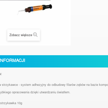
Zobacz większe
INFORMACJI
u:
w strzykawce - system
adhezyjny do odbudowy filarów zębów na bazie komp
ybkiego opracowania dzięki utwardzaniu światłem.
 strzykawka 10g