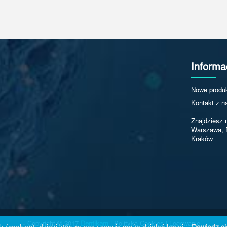
Informa
Nowe produ
Kontakt z n
Znajdziesz 
Warszawa, 
Kraków
Copyright © 2017
Dentikam
|
Polityka Cookies
|
Logowanie