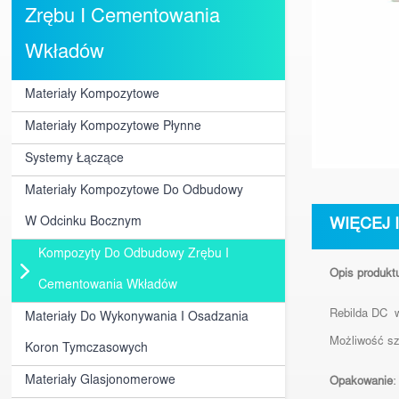
Zrębu I Cementowania
Wkładów
Materiały Kompozytowe
Materiały Kompozytowe Płynne
Systemy Łączące
Materiały Kompozytowe Do Odbudowy
W Odcinku Bocznym
WIĘCEJ 
Kompozyty Do Odbudowy Zrębu I
Opis produkt
Cementowania Wkładów
Rebilda DC 
Materiały Do Wykonywania I Osadzania
Możliwość sz
Koron Tymczasowych
Materiały Glasjonomerowe
Opakowanie
: