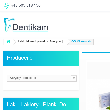
+48 505 518 150
Laki , lakiery i pianki do fluoryzacji
GC MI Varnish
Producenci
Wszyscy producenci
Laki , Lakiery I Pianki Do