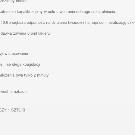
rzezierny odcień
kutecznie kanaliki zębiny w celu utworzenia dobrego uszczelnienia.
pH 6,6 zwiększa odporność na działanie kwasów i hamuje demineralizację szk
 dawka zawiera 0,5ml lakieru
twy w stosowaniu
ię i nie ulega koagulacji
ałożenia trwa tylko 2 minuty
dwóch smakach:
ZY 1 SZTUKI