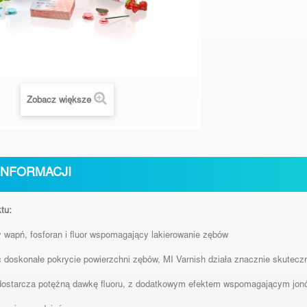
Zobacz większe
INFORMACJI
tu:
y wapń, fosforan i fluor wspomagający lakierowanie zębów
 doskonałe pokrycie powierzchni zębów, MI Varnish działa znacznie skutecznie
 dostarcza potężną dawkę fluoru, z dodatkowym efektem wspomagającym jonó