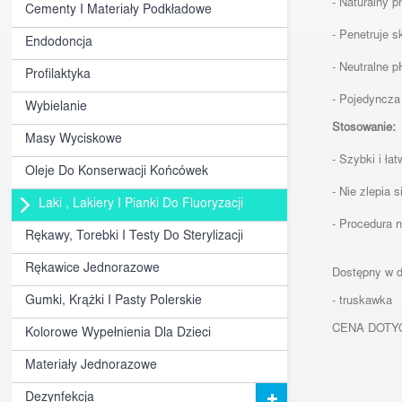
- Naturalny p
Cementy I Materiały Podkładowe
- Penetruje s
Endodoncja
- Neutralne 
Profilaktyka
- Pojedyncza
Wybielanie
Stosowanie:
Masy Wyciskowe
- Szybki i ła
Oleje Do Konserwacji Końcówek
- Nie zlepia s
Laki , Lakiery I Pianki Do Fluoryzacji
- Procedura n
Rękawy, Torebki I Testy Do Sterylizacji
Rękawice Jednorazowe
Dostępny w 
Gumki, Krążki I Pasty Polerskie
- truskawka
CENA DOTYC
Kolorowe Wypełnienia Dla Dzieci
Materiały Jednorazowe
Dezynfekcja