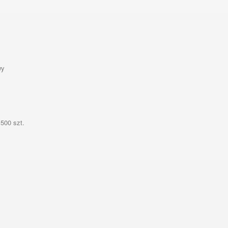
wy
500 szt.