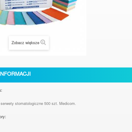
Zobacz większe
INFORMACJI
u:
serwety stomatologiczne 500 szt. Medicom.
ory: