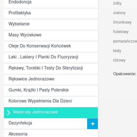
Endodoncja
żółty
zielony
Profilaktyka
limonkowy
Wybielanie
fioletowy
Masy Wyciskowe
pomarańczo
Oleje Do Konserwacji Końcówek
biały
Laki , Lakiery I Pianki Do Fluoryzacji
różowy
Rękawy, Torebki I Testy Do Sterylizacji
Opakowanie:
Rękawice Jednorazowe
Gumki, Krążki I Pasty Polerskie
Kolorowe Wypełnienia Dla Dzieci
Materiały Jednorazowe
Dezynfekcja
Akcesoria