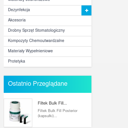
Materiały Jednorazowe
Dezynfekcja
Akcesoria
Drobny Sprzęt Stomatologiczny
Kompozyty Chemoutwardzalne
Materiały Wypełnieniowe
Protetyka
Ostatnio Przeglądane
Filtek Bulk Fill...
Filtek Bulk Fill Posterior
(kapsułki)...