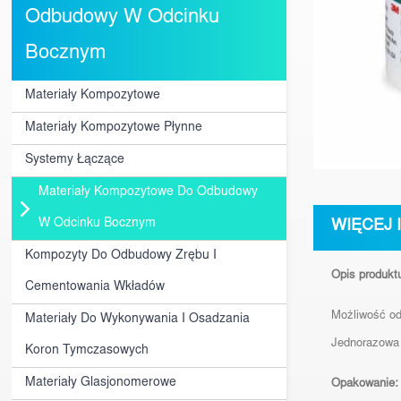
Odbudowy W Odcinku
Bocznym
Materiały Kompozytowe
Materiały Kompozytowe Płynne
Systemy Łączące
Materiały Kompozytowe Do Odbudowy
W Odcinku Bocznym
WIĘCEJ 
Kompozyty Do Odbudowy Zrębu I
Opis produkt
Cementowania Wkładów
Możliwość od
Materiały Do Wykonywania I Osadzania
Jednorazowa 
Koron Tymczasowych
Materiały Glasjonomerowe
Opakowanie: