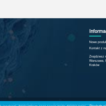
Informa
Nowe produ
Kontakt z n
Znajdziesz 
Warszawa, 
Kraków
Copyright © 2017
Dentikam
|
Polityka Cookies
|
Logowanie