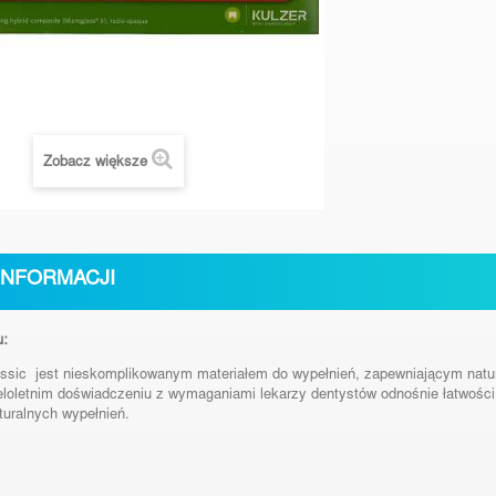
Zobacz większe
INFORMACJI
u:
ssic jest nieskomplikowanym materiałem do wypełnień, zapewniającym natura
eloletnim doświadczeniu z wymaganiami lekarzy dentystów odnośnie łatwo
turalnych wypełnień.