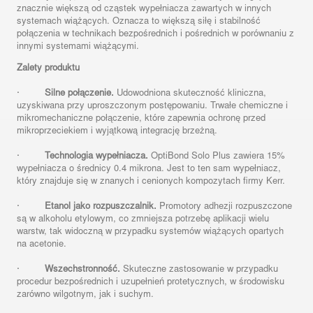
znacznie większą od cząstek wypełniacza zawartych w innych
systemach wiążących. Oznacza to większą siłę i stabilność
połączenia w technikach bezpośrednich i pośrednich w porównaniu z
innymi systemami wiążącymi.
Zalety produktu
·
Silne połączenie.
Udowodniona skuteczność kliniczna,
uzyskiwana przy uproszczonym postępowaniu. Trwałe chemiczne i
mikromechaniczne połączenie, które zapewnia ochronę przed
mikroprzeciekiem i wyjątkową integrację brzeżną.
·
Technologia wypełniacza.
OptiBond Solo Plus zawiera 15%
wypełniacza o średnicy 0.4 mikrona. Jest to ten sam wypełniacz,
który znajduje się w znanych i cenionych kompozytach firmy Kerr.
·
Etanol jako rozpuszczalnik.
Promotory adhezji rozpuszczone
są w alkoholu etylowym, co zmniejsza potrzebę aplikacji wielu
warstw, tak widoczną w przypadku systemów wiążących opartych
na acetonie.
·
Wszechstronność.
Skuteczne zastosowanie w przypadku
procedur bezpośrednich i uzupełnień protetycznych, w środowisku
zarówno wilgotnym, jak i suchym.