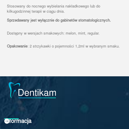
Stosowany do nocnego wybielania nakładkowego lub do
kilkugodzinnej terapii w ciągu dnia.
Sprzedawany jest wyłącznie do gabinetów stomatologicznych.
Dostępny w wersjach smakowych:
melon, mint, regular.
Opakowanie
: 2
strzykawki o pojemności 1,2ml w wybranym smaku.
Informacja